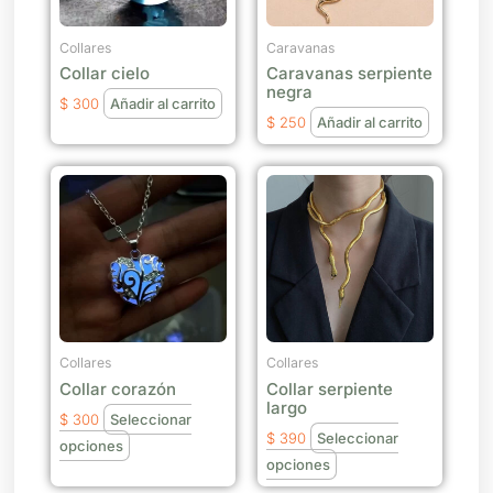
Collares
Caravanas
Collar cielo
Caravanas serpiente
negra
$
300
Añadir al carrito
$
250
Añadir al carrito
Este
Este
producto
producto
tiene
tiene
múltiples
múltiples
variantes.
variantes.
Las
Las
opciones
opciones
se
se
Collares
Collares
Collar corazón
Collar serpiente
pueden
pueden
largo
elegir
elegir
$
300
Seleccionar
$
390
Seleccionar
en
en
opciones
opciones
la
la