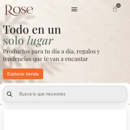
Ir
0
Carrito
al
contenido
Preguntas frecuentes
Todo en un
solo
lugar
Productos para tu día a día, regalos y
tendencias que te van a encantar
Explorar tienda
Búsqueda
de
productos