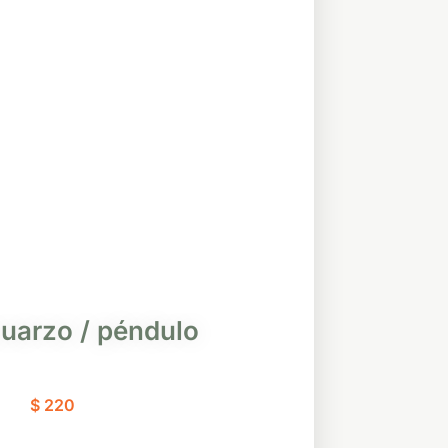
cuarzo / péndulo
$
220