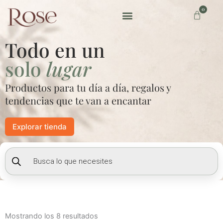
Ir
0
Carrito
al
contenido
Preguntas frecuentes
Todo en un
solo
lugar
Productos para tu día a día, regalos y
tendencias que te van a encantar
Explorar tienda
Búsqueda
de
productos
Mostrando los 8 resultados