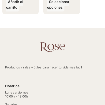
Añadir al
Seleccionar
en
carrito
opciones
la
página
de
producto
Productos virales y útiles para hacer tu vida más fácil
Horarios
Lunes a viernes
10:00h – 18:00h
Sábados