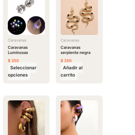
producto
tiene
múltiples
variantes.
Las
opciones
Caravanas
Caravanas
se
Caravanas
Caravanas
Luminosas
serpiente negra
pueden
$
250
$
250
elegir
Seleccionar
Añadir al
en
opciones
carrito
la
página
de
producto
Este
Este
producto
producto
tiene
tiene
múltiples
múltiples
variantes.
variantes.