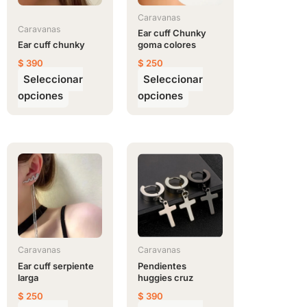
Las
Las
opciones
opciones
Caravanas
Caravanas
se
se
Ear cuff Chunky
Ear cuff chunky
goma colores
pueden
pueden
$
390
$
250
elegir
elegir
Seleccionar
Seleccionar
en
en
opciones
opciones
la
la
página
página
de
de
producto
producto
Este
producto
tiene
múltiples
variantes.
Las
opciones
Caravanas
Caravanas
se
Ear cuff serpiente
Pendientes
larga
huggies cruz
pueden
$
250
$
390
elegir