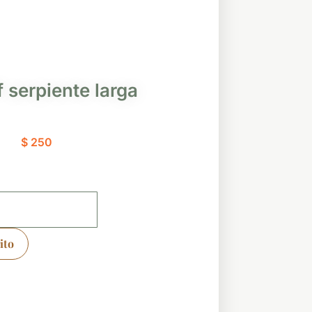
f serpiente larga
$
250
ito