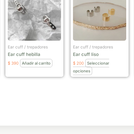
tiene
múltiples
variantes.
Las
opciones
se
Ear cuff / trepadores
Ear cuff / trepadores
pueden
Ear cuff hebilla
Ear cuff liso
elegir
$
390
Añadir al carrito
$
200
Seleccionar
en
opciones
la
página
de
producto