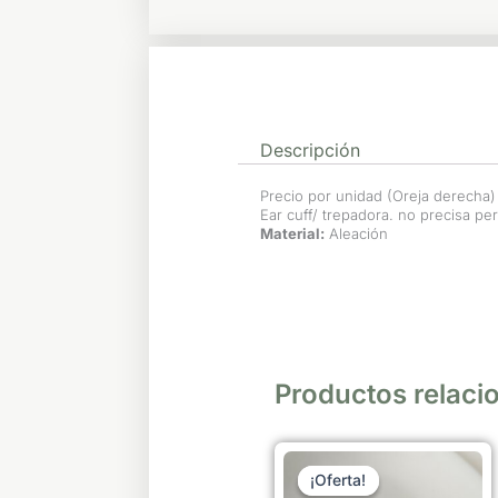
Descripción
Precio por unidad (Oreja derecha)
Ear cuff/ trepadora. no precisa pe
Material:
Aleación
Productos relaci
El
El
Este
precio
precio
¡Oferta!
¡Oferta!
producto
original
actual