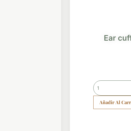
Ear cuf
Ear
cuff
serpiente
Añadir Al Carr
larga
cantidad