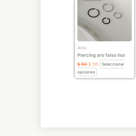
era:
es:
tiene
$ 150.
$ 135.
múltiples
variantes.
Las
opciones
se
Aros
pueden
Piercing aro falso liso
elegir
$
150
$
135
Seleccionar
en
opciones
la
página
de
producto