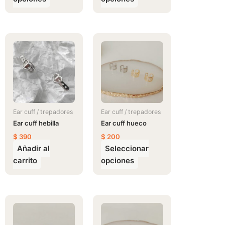
la
la
página
página
de
de
Este
producto
producto
producto
tiene
múltiples
variantes.
Las
opciones
Ear cuff / trepadores
Ear cuff / trepadores
se
Ear cuff hebilla
Ear cuff hueco
pueden
$
390
$
200
elegir
Añadir al
Seleccionar
en
carrito
opciones
la
página
de
Este
Este
producto
producto
producto