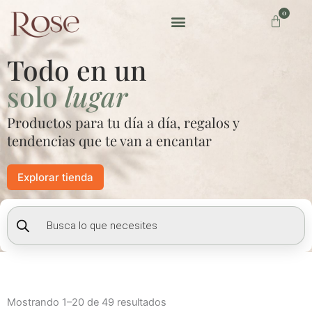
Ir
0
Carrito
al
contenido
Preguntas frecuentes
Todo en un
solo
lugar
Productos para tu día a día, regalos y
tendencias que te van a encantar
Explorar tienda
Búsqueda
de
productos
Mostrando 1–20 de 49 resultados