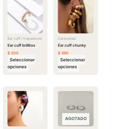
producto
producto
tiene
tiene
múltiples
múltiples
variantes.
variantes.
Las
Las
opciones
opciones
Ear cuff / trepadores
Caravanas
se
se
Ear cuff brillitos
Ear cuff chunky
pueden
pueden
$
200
$
390
elegir
elegir
Seleccionar
Seleccionar
en
en
opciones
opciones
la
la
página
página
de
de
Este
producto
producto
producto
tiene
múltiples
variantes.
AGOTADO
Las