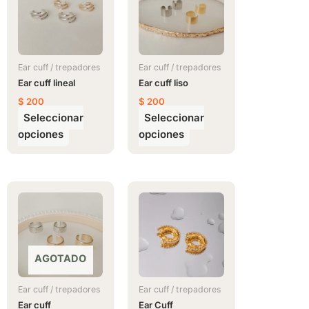
tiene
tiene
múltiples
múltiples
variantes.
variantes.
Las
Las
opciones
opciones
Ear cuff / trepadores
Ear cuff / trepadores
se
se
Ear cuff lineal
Ear cuff liso
pueden
pueden
$
200
$
200
elegir
elegir
Seleccionar
Seleccionar
en
en
opciones
opciones
la
la
página
página
de
de
Este
producto
producto
producto
tiene
múltiples
variantes.
AGOTADO
Las
opciones
Ear cuff / trepadores
Ear cuff / trepadores
se
Ear cuff
Ear Cuff