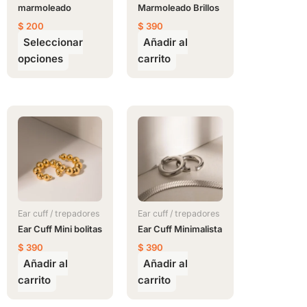
marmoleado
Marmoleado Brillos
pueden
$
200
$
390
elegir
Seleccionar
Añadir al
en
opciones
carrito
la
página
de
producto
Ear cuff / trepadores
Ear cuff / trepadores
Ear Cuff Mini bolitas
Ear Cuff Minimalista
$
390
$
390
Añadir al
Añadir al
carrito
carrito