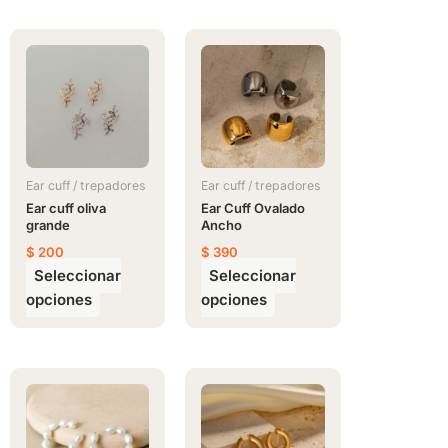
Este
Este
producto
producto
tiene
tiene
múltiples
múltiples
variantes.
variantes.
Las
Las
opciones
opciones
Ear cuff / trepadores
Ear cuff / trepadores
se
se
Ear cuff oliva
Ear Cuff Ovalado
grande
Ancho
pueden
pueden
$
200
$
390
elegir
elegir
Seleccionar
Seleccionar
en
en
opciones
opciones
la
la
página
página
de
de
producto
producto