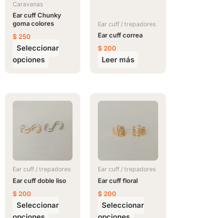
opciones
Caravanas
se
Ear cuff Chunky
goma colores
Ear cuff / trepadores
pueden
Ear cuff correa
$
250
elegir
Seleccionar
$
200
en
opciones
Leer más
la
página
de
producto
Este
Este
producto
producto
tiene
tiene
múltiples
múltiples
variantes.
variantes.
Las
Las
opciones
opciones
Ear cuff / trepadores
Ear cuff / trepadores
se
se
Ear cuff doble liso
Ear cuff floral
pueden
pueden
$
200
$
200
elegir
elegir
Seleccionar
Seleccionar
en
en
opciones
opciones