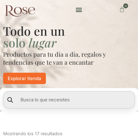
Ir
0
Carrito
al
contenido
Preguntas frecuentes
Todo en un
solo
lugar
Productos para tu día a día, regalos y
tendencias que te van a encantar
Explorar tienda
Búsqueda
de
productos
Mostrando los 17 resultados