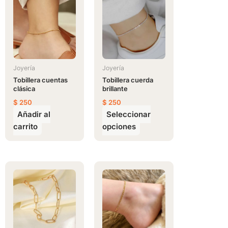
producto
tiene
múltiples
variantes.
Las
opciones
Joyería
Joyería
se
Tobillera cuentas
Tobillera cuerda
clásica
brillante
pueden
$
250
$
250
elegir
Añadir al
Seleccionar
en
carrito
opciones
la
página
de
producto