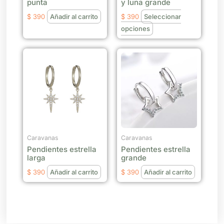
punta
y luna grande
elegir
$
390
Añadir al carrito
$
390
Seleccionar
en
opciones
la
página
de
producto
Caravanas
Caravanas
Pendientes estrella
Pendientes estrella
larga
grande
$
390
Añadir al carrito
$
390
Añadir al carrito