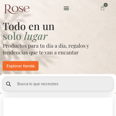
Ir
0
Carrito
al
contenido
Preguntas frecuentes
Todo en un
solo
lugar
Productos para tu día a día, regalos y
tendencias que te van a encantar
Explorar tienda
Búsqueda
de
productos