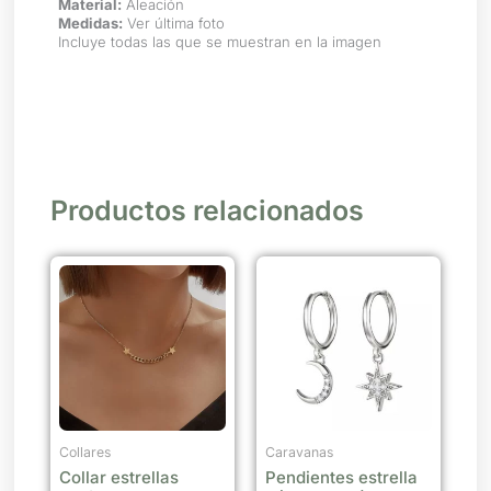
Material:
Aleación
Medidas:
Ver última foto
Incluye todas las que se muestran en la imagen
Productos relacionados
Este
producto
tiene
múltiples
variantes.
Las
opciones
se
Collares
Caravanas
Collar estrellas
Pendientes estrella
pueden