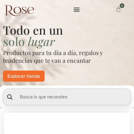
Ir
0
Carrito
al
contenido
Preguntas frecuentes
Todo en un
solo
lugar
Productos para tu día a día, regalos y
tendencias que te van a encantar
Explorar tienda
Búsqueda
de
productos