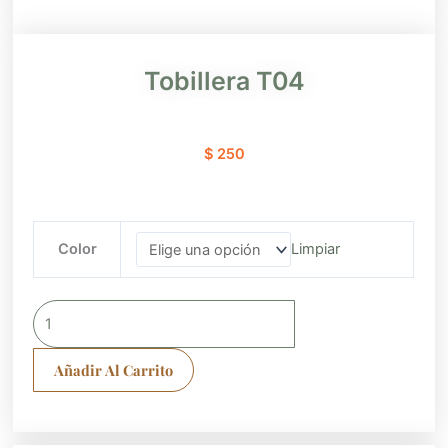
Tobillera T04
$
250
Tobillera
Color
Limpiar
T04
cantidad
Añadir Al Carrito