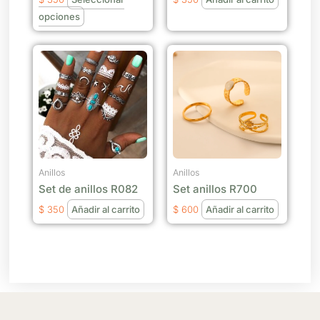
en
opciones
la
página
de
producto
Anillos
Anillos
Set de anillos R082
Set anillos R700
$
350
Añadir al carrito
$
600
Añadir al carrito