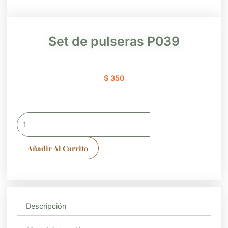
Set de pulseras P039
$
350
Set
de
pulseras
Añadir Al Carrito
P039
cantidad
Descripción