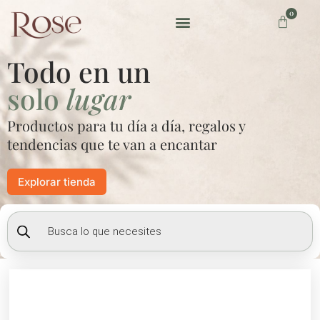
Ir
0
Carrito
al
contenido
Preguntas frecuentes
Todo en un
solo
lugar
Productos para tu día a día, regalos y
tendencias que te van a encantar
Explorar tienda
Búsqueda
de
productos