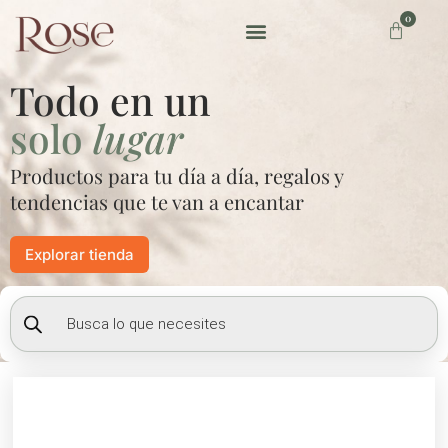
Ir
0
Carrito
al
contenido
Preguntas frecuentes
Todo en un
solo
lugar
Productos para tu día a día, regalos y
tendencias que te van a encantar
Explorar tienda
Búsqueda
de
productos