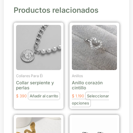
Productos relacionados
Este
producto
tiene
múltiples
variantes.
Las
opciones
se
Collares Para Él
Anillos
Collar serpiente y
Anillo corazón
pueden
perlas
cintillo
elegir
$
390
Añadir al carrito
$
1.190
Seleccionar
en
opciones
la
página
Este
de
producto
producto
tiene