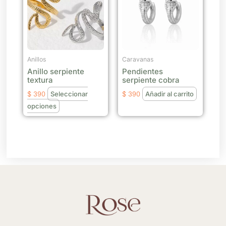
múltiples
variantes.
Las
opciones
se
Anillos
Caravanas
Anillo serpiente
Pendientes
pueden
textura
serpiente cobra
elegir
$
390
Seleccionar
$
390
Añadir al carrito
en
opciones
la
página
de
producto