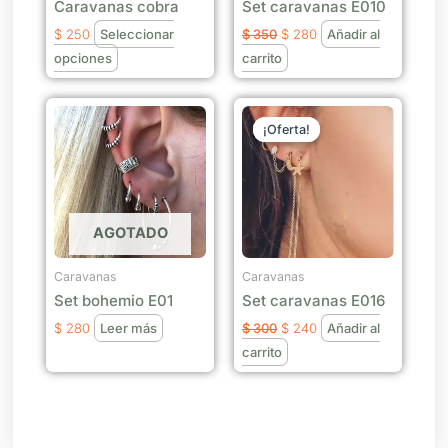
Caravanas cobra
Set caravanas E010
pueden
elegir
$
250
Seleccionar
$
350
$
280
Añadir al
en
opciones
carrito
la
página
El
El
precio
precio
de
¡Oferta!
¡Oferta!
original
actual
producto
era:
es:
$ 300.
$ 240.
AGOTADO
Caravanas
Caravanas
Set bohemio E01
Set caravanas E016
$
280
Leer más
$
300
$
240
Añadir al
carrito