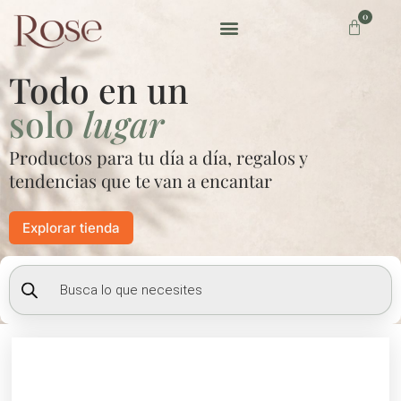
Ir
0
Carrito
al
contenido
Preguntas frecuentes
Todo en un
solo
lugar
Productos para tu día a día, regalos y
tendencias que te van a encantar
Explorar tienda
Búsqueda
de
productos