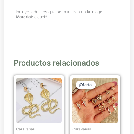
Incluye todos los que se muestran en la imagen
Material:
aleación
Productos relacionados
El
El
Este
precio
precio
¡Oferta!
¡Oferta!
producto
original
actual
tiene
era:
es:
$ 350.
$ 280.
múltiples
variantes.
Las
opciones
se
Caravanas
Caravanas