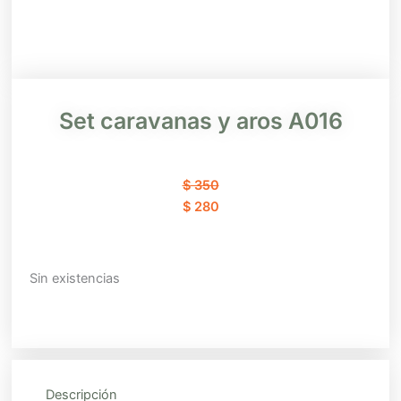
Set caravanas y aros A016
El
El
$
350
precio
precio
$
280
original
actual
era:
es:
$ 350.
$ 280.
Sin existencias
Descripción