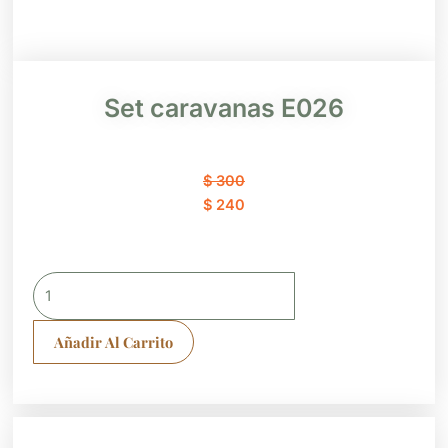
Set caravanas E026
El
El
$
300
precio
precio
$
240
original
actual
era:
es:
$ 300.
$ 240.
Set
caravanas
E026
Añadir Al Carrito
cantidad