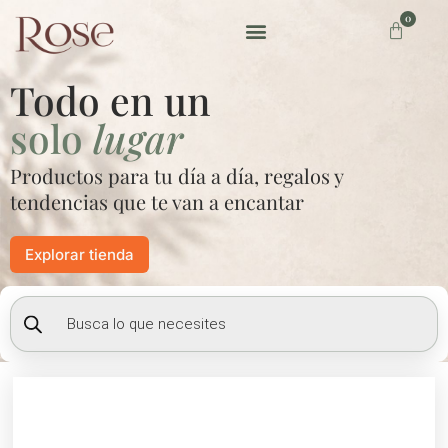
Ir
0
Carrito
al
contenido
Preguntas frecuentes
Todo en un
solo
lugar
Productos para tu día a día, regalos y
tendencias que te van a encantar
Explorar tienda
Búsqueda
de
productos