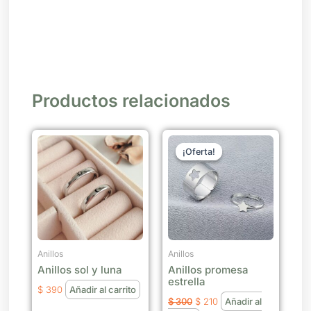
Productos relacionados
El
El
precio
precio
¡Oferta!
¡Oferta!
original
actual
era:
es:
$ 300.
$ 210.
Anillos
Anillos
Anillos sol y luna
Anillos promesa
estrella
$
390
Añadir al carrito
$
300
$
210
Añadir al