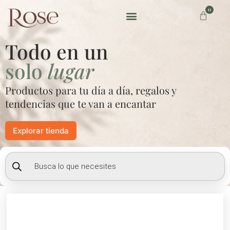
Ir
0
Carrito
al
contenido
Preguntas frecuentes
Todo en un
solo
lugar
Productos para tu día a día, regalos y
tendencias que te van a encantar
Explorar tienda
Búsqueda
de
productos