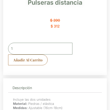
Pulseras distancia
El
El
$
390
precio
precio
$
312
original
actual
era:
es:
$ 390.
$ 312.
Pulseras
distancia
cantidad
Añadir Al Carrito
Descripción
Incluye las dos unidades
Material:
Piedras / elástica
Medidas:
Ajustable (16cm-18cm)