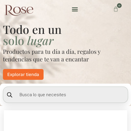
Ir
0
Carrito
al
contenido
Preguntas frecuentes
Todo en un
solo
lugar
Productos para tu día a día, regalos y
tendencias que te van a encantar
Explorar tienda
Búsqueda
de
productos