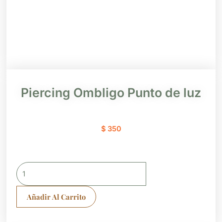
Piercing Ombligo Punto de luz
$
350
Piercing
Ombligo
Punto
Añadir Al Carrito
de
luz