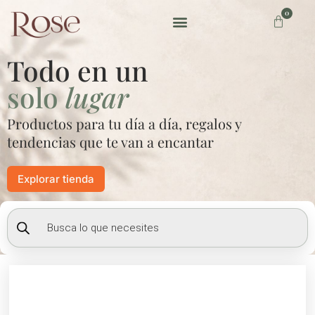
Ir
0
Carrito
al
contenido
Preguntas frecuentes
Todo en un
solo
lugar
Productos para tu día a día, regalos y
tendencias que te van a encantar
Explorar tienda
Búsqueda
de
productos