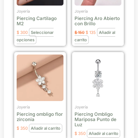
opciones
se
Joyería
Joyería
Piercing Cartilago
Piercing Aro Abierto
pueden
M2
con Brillo
elegir
$
300
Seleccionar
$
150
$
135
Añadir al
en
opciones
carrito
la
página
de
producto
Joyería
Joyería
Piercing ombligo flor
Piercing Ombligo
zirconia
Mariposa Punto de
Luz
$
350
Añadir al carrito
$
350
Añadir al carrito