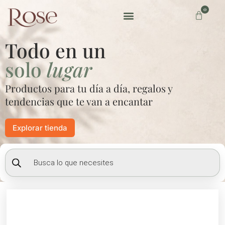
Ir
0
Carrito
al
contenido
Preguntas frecuentes
Todo en un
solo
lugar
Productos para tu día a día, regalos y
tendencias que te van a encantar
Explorar tienda
Búsqueda
de
productos