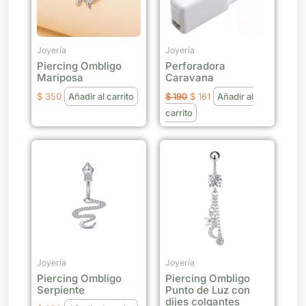
Joyería
Joyería
Piercing Ombligo
Perforadora
Mariposa
Caravana
$
350
Añadir al carrito
$
190
$
161
Añadir al
carrito
Joyería
Joyería
Piercing Ombligo
Piercing Ombligo
Serpiente
Punto de Luz con
dijes colgantes