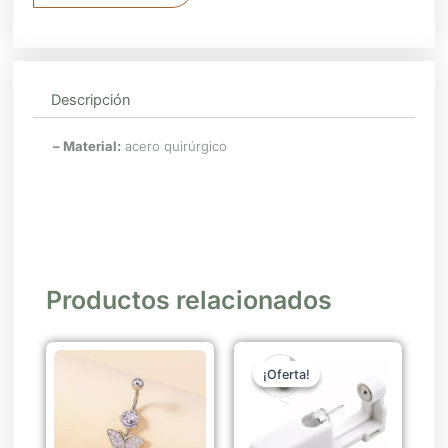
cantidad
Descripción
– Material:
acero quirúrgico
Productos relacionados
El
El
precio
precio
¡Oferta!
¡Oferta!
original
actual
era:
es:
$ 190.
$ 161.