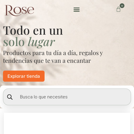
Ir
0
Carrito
al
contenido
Preguntas frecuentes
Todo en un
solo
lugar
Productos para tu día a día, regalos y
tendencias que te van a encantar
Explorar tienda
Búsqueda
de
productos