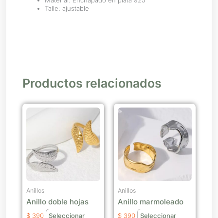
Talle: ajustable
Productos relacionados
Este
Este
producto
producto
tiene
tiene
múltiples
múltiples
variantes.
variantes.
Las
Las
opciones
opciones
se
se
Anillos
Anillos
Anillo doble hojas
Anillo marmoleado
pueden
pueden
elegir
elegir
$
390
Seleccionar
$
390
Seleccionar