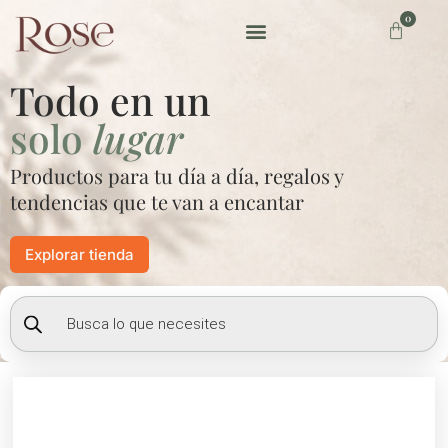
Ir
0
Carrito
al
contenido
Preguntas frecuentes
Todo en un
solo
lugar
Productos para tu día a día, regalos y
tendencias que te van a encantar
Explorar tienda
Búsqueda
de
productos