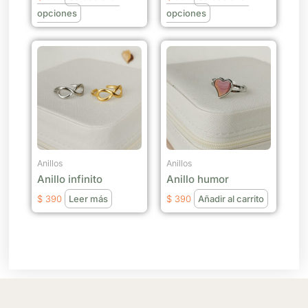
en
en
opciones
opciones
la
la
página
página
de
de
producto
producto
Anillos
Anillos
Anillo infinito
Anillo humor
$
390
Leer más
$
390
Añadir al carrito