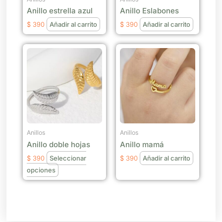
Anillo estrella azul
Anillo Eslabones
$
390
Añadir al carrito
$
390
Añadir al carrito
Este
producto
tiene
múltiples
variantes.
Las
opciones
se
Anillos
Anillos
Anillo doble hojas
Anillo mamá
pueden
elegir
$
390
Seleccionar
$
390
Añadir al carrito
en
opciones
la
página
de
producto