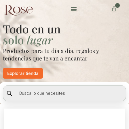
Ir
0
Carrito
al
contenido
Preguntas frecuentes
Todo en un
solo
lugar
Productos para tu día a día, regalos y
tendencias que te van a encantar
Explorar tienda
Búsqueda
de
productos