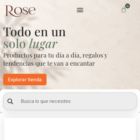
Ir
0
Carrito
al
contenido
Preguntas frecuentes
Todo en un
solo
lugar
Productos para tu día a día, regalos y
tendencias que te van a encantar
Explorar tienda
Búsqueda
de
productos