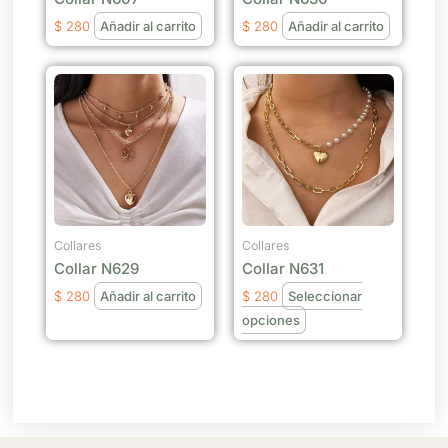
$
280
Añadir al carrito
$
280
Añadir al carrito
Este
producto
tiene
múltiples
variantes.
Las
opciones
se
Collares
Collares
Collar N629
Collar N631
pueden
elegir
$
280
Añadir al carrito
$
280
Seleccionar
en
opciones
la
página
de
producto