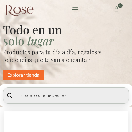
Ir
0
Carrito
al
contenido
Preguntas frecuentes
Todo en un
solo
lugar
Productos para tu día a día, regalos y
tendencias que te van a encantar
Explorar tienda
Búsqueda
de
productos