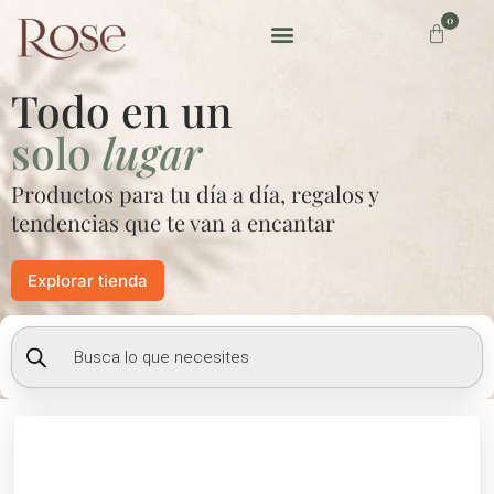
Ir
0
Carrito
al
contenido
Preguntas frecuentes
Todo en un
solo
lugar
Productos para tu día a día, regalos y
tendencias que te van a encantar
Explorar tienda
Búsqueda
de
productos