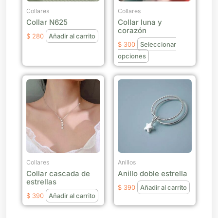
se
Collares
Collares
Collar N625
Collar luna y
pueden
corazón
elegir
$
280
Añadir al carrito
$
300
Seleccionar
en
opciones
la
página
de
producto
Collares
Anillos
Collar cascada de
Anillo doble estrella
estrellas
$
390
Añadir al carrito
$
390
Añadir al carrito