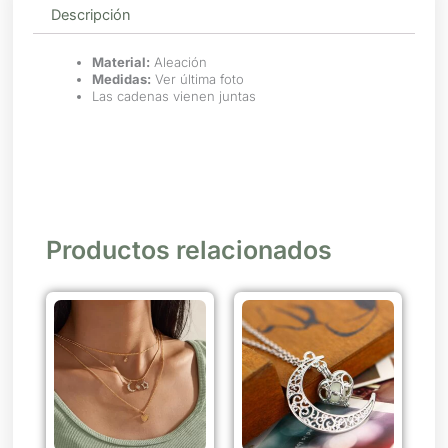
Descripción
Material:
Aleación
Medidas:
Ver última foto
Las cadenas vienen juntas
Productos relacionados
Este
producto
tiene
múltiples
variantes.
Las
opciones