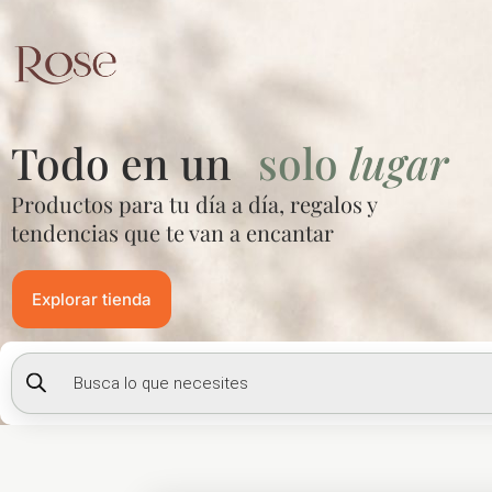
Ir
al
contenido
Todo en un
solo
lugar
Productos para tu día a día, regalos y
tendencias que te van a encantar
Explorar tienda
Búsqueda
de
productos