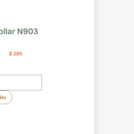
ollar N903
$
280
ito