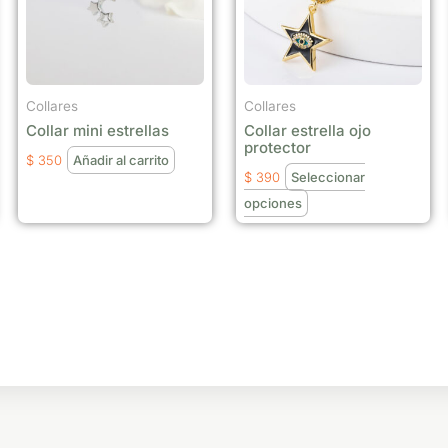
variantes.
Las
opciones
se
Collares
Collares
pueden
Collar mini estrellas
Collar estrella ojo
elegir
protector
$
350
Añadir al carrito
en
$
390
Seleccionar
la
opciones
página
de
producto