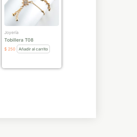
Joyería
Tobillera T08
$
250
Añadir al carrito