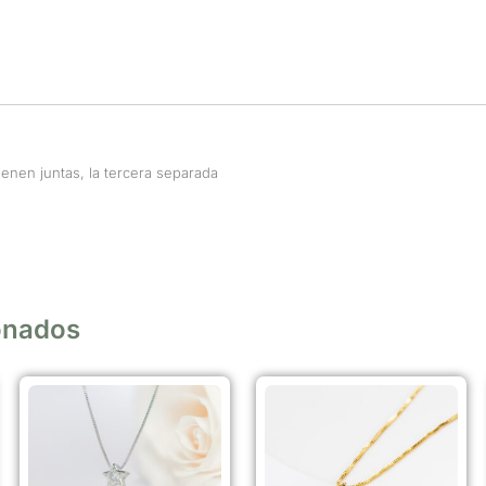
enen juntas, la tercera separada
onados
Este
producto
tiene
múltiples