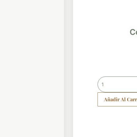
C
Collar
N903
cantidad
Añadir Al Carr