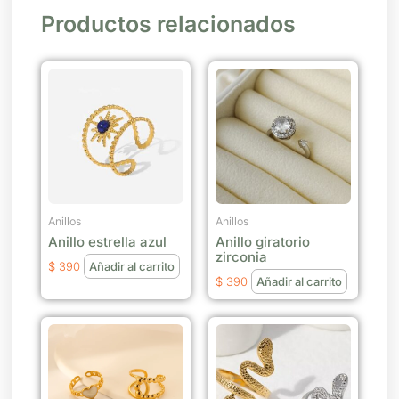
Productos relacionados
Anillos
Anillos
Anillo estrella azul
Anillo giratorio
zirconia
$
390
Añadir al carrito
$
390
Añadir al carrito
Este
producto
tiene
múltiples