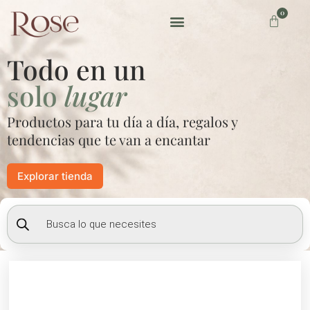
Ir
0
Carrito
al
contenido
Preguntas frecuentes
Todo en un
solo
lugar
Productos para tu día a día, regalos y
tendencias que te van a encantar
Explorar tienda
Búsqueda
de
productos