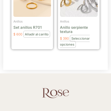
variantes.
Las
opciones
se
Anillos
Anillos
Set anillos R701
Anillo serpiente
pueden
textura
elegir
$
600
Añadir al carrito
$
390
Seleccionar
en
opciones
la
página
de
producto