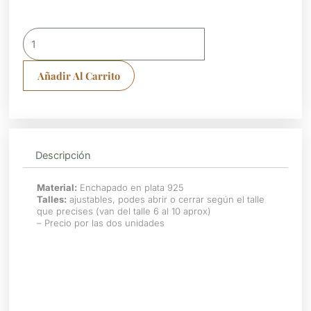
Anillos
sol
y
Añadir Al Carrito
luna
cantidad
Descripción
Material:
Enchapado en plata 925
Talles:
ajustables, podes abrir o cerrar según el talle
que precises (van del talle 6 al 10 aprox)
– Precio por las dos unidades