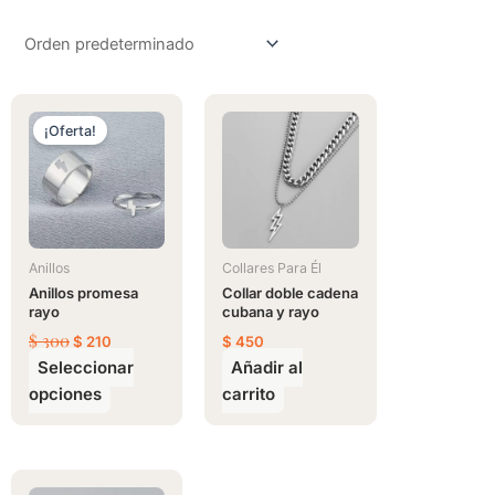
El
El
Este
precio
precio
¡Oferta!
producto
original
actual
tiene
era:
es:
$ 300.
$ 210.
múltiples
variantes.
Las
opciones
Anillos
Collares Para Él
se
Anillos promesa
Collar doble cadena
rayo
cubana y rayo
pueden
$
300
$
210
$
450
elegir
Seleccionar
Añadir al
en
opciones
carrito
la
página
de
producto