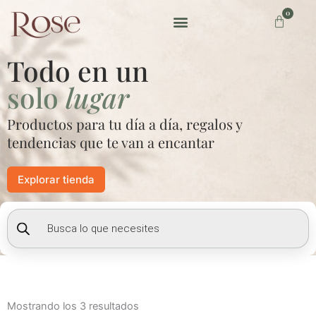
Ir
0
Carrito
al
contenido
Preguntas frecuentes
Todo en un
solo
lugar
Productos para tu día a día, regalos y
tendencias que te van a encantar
Explorar tienda
Búsqueda
de
productos
Mostrando los 3 resultados