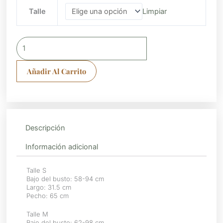
Top
Talle
Limpiar
sujetador
deportivo
M13
cantidad
Añadir Al Carrito
Descripción
Información adicional
Talle S
Bajo del busto: 58-94 cm
Largo: 31.5 cm
Pecho: 65 cm
Talle M
Bajo del busto: 62-98 cm