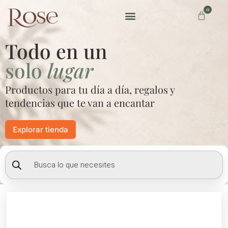
Ir
0
Carrito
al
contenido
Preguntas frecuentes
Todo en un
solo
lugar
Productos para tu día a día, regalos y
tendencias que te van a encantar
Explorar tienda
Búsqueda
de
productos