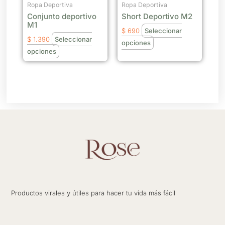
se
se
Ropa Deportiva
Ropa Deportiva
Conjunto deportivo
Short Deportivo M2
pueden
pueden
M1
elegir
elegir
$
690
Seleccionar
$
1.390
Seleccionar
en
en
opciones
opciones
la
la
página
página
de
de
producto
producto
Productos virales y útiles para hacer tu vida más fácil