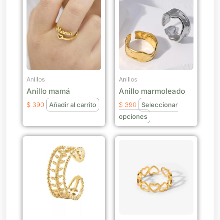
producto
tiene
múltiples
variantes.
Las
opciones
se
Anillos
Anillos
Anillo mamá
Anillo marmoleado
pueden
elegir
$
390
Añadir al carrito
$
390
Seleccionar
en
opciones
la
página
de
producto