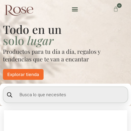
Ir
0
Carrito
al
contenido
Preguntas frecuentes
Todo en un
solo
lugar
Productos para tu día a día, regalos y
tendencias que te van a encantar
Explorar tienda
Búsqueda
de
productos