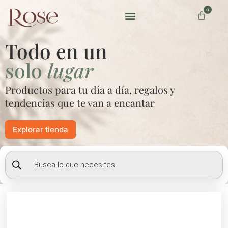
Ir
0
Carrito
al
contenido
Preguntas frecuentes
Todo en un
solo
lugar
Productos para tu día a día, regalos y
tendencias que te van a encantar
Explorar tienda
Búsqueda
de
productos