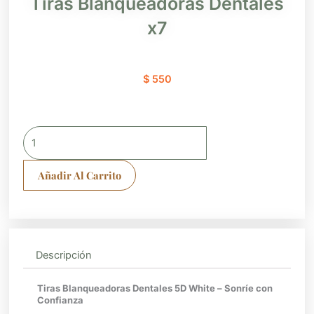
Tiras Blanqueadoras Dentales
x7
$
550
Tiras
Blanqueadoras
Dentales
Añadir Al Carrito
x7
cantidad
Descripción
Tiras Blanqueadoras Dentales 5D White – Sonríe con
Confianza