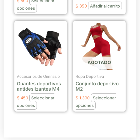
$
690
Seleccionar
$
350
Añadir al carrito
en
opciones
la
página
Este
Este
de
producto
producto
producto
tiene
tiene
múltiples
múltiples
variantes.
variantes.
Las
Las
AGOTADO
opciones
opciones
se
se
Accesorios de Gimnasio
Ropa Deportiva
Guantes deportivos
Conjunto deportivo
pueden
pueden
antideslizantes M4
M2
elegir
elegir
$
450
Seleccionar
$
1.390
Seleccionar
en
en
opciones
opciones
la
la
página
página
de
de
producto
producto