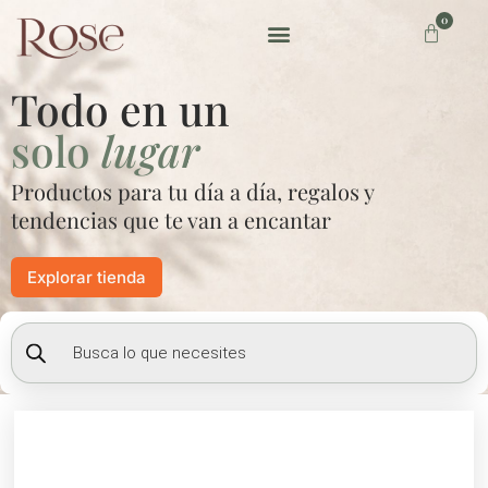
Ir
0
Carrito
al
contenido
Preguntas frecuentes
Todo en un
solo
lugar
Productos para tu día a día, regalos y
tendencias que te van a encantar
Explorar tienda
Búsqueda
de
productos