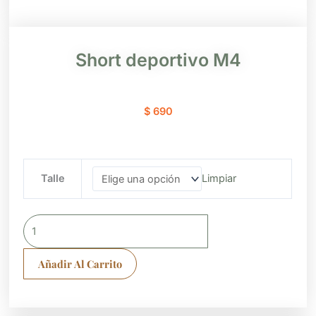
Short deportivo M4
$
690
Short
Talle
Limpiar
deportivo
M4
cantidad
Añadir Al Carrito