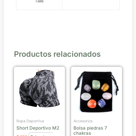
Talle
Productos relacionados
Este
producto
tiene
múltiples
variantes.
Las
opciones
se
Ropa Deportiva
Accesorios
Short Deportivo M2
Bolsa piedras 7
pueden
chakras
elegir