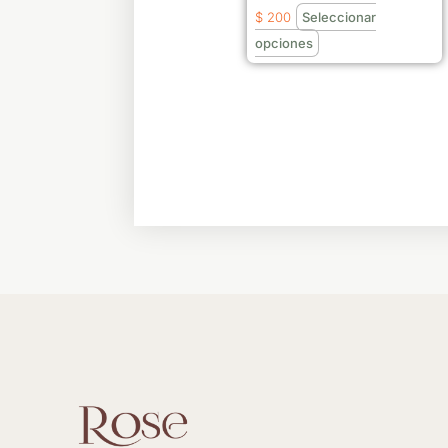
elegir
$
200
Seleccionar
en
opciones
la
página
de
producto