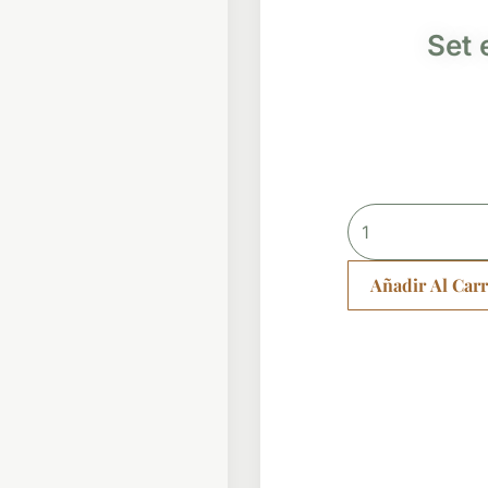
Set 
Set
ear
cuff
Añadir Al Carr
E027
cantidad