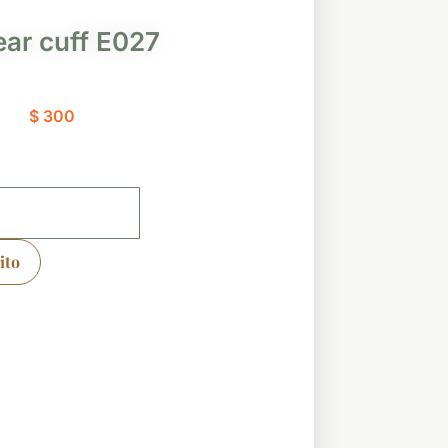
ear cuff E027
$
300
ito