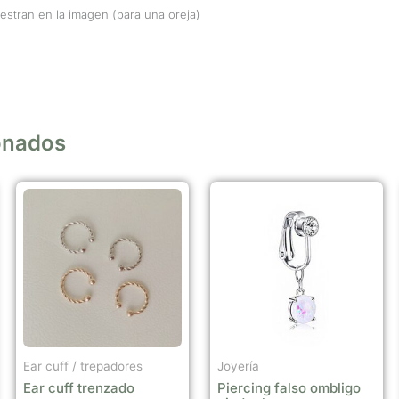
estran en la imagen (para una oreja)
onados
Este
producto
tiene
múltiples
variantes.
Las
opciones
se
Ear cuff / trepadores
Joyería
pueden
Ear cuff trenzado
Piercing falso ombligo