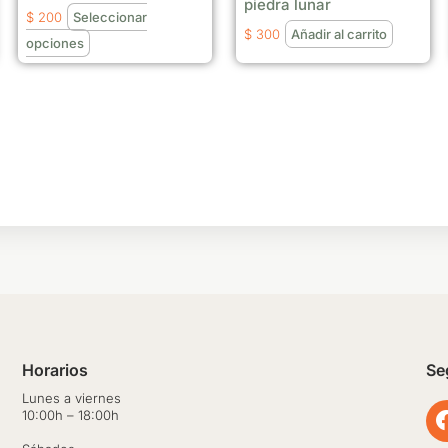
elegir
piedra lunar
$
200
Seleccionar
en
$
300
Añadir al carrito
opciones
la
página
de
producto
Horarios
Se
Lunes a viernes
10:00h – 18:00h