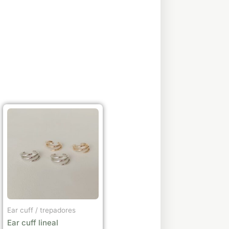
Este
producto
tiene
múltiples
variantes.
Las
opciones
se
Ear cuff / trepadores
pueden
Ear cuff lineal