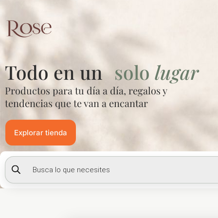
Ir
al
contenido
Todo en un
solo
lugar
Productos para tu día a día, regalos y
tendencias que te van a encantar
Explorar tienda
Búsqueda
de
productos