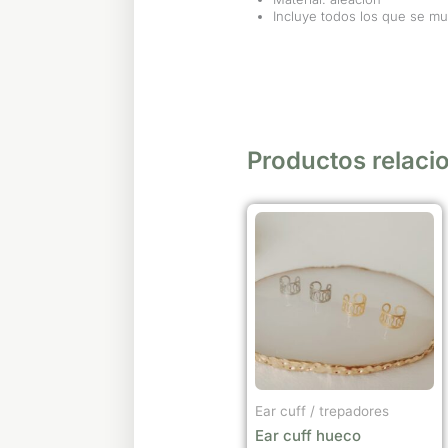
Incluye todos los que se mu
Productos relaci
Este
producto
tiene
múltiples
variantes.
Las
opciones
se
Ear cuff / trepadores
pueden
Ear cuff hueco