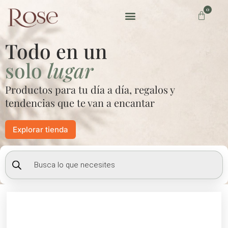
Ir
0
Carrito
al
contenido
Preguntas frecuentes
Todo en un
solo
lugar
Productos para tu día a día, regalos y
tendencias que te van a encantar
Explorar tienda
Búsqueda
de
productos