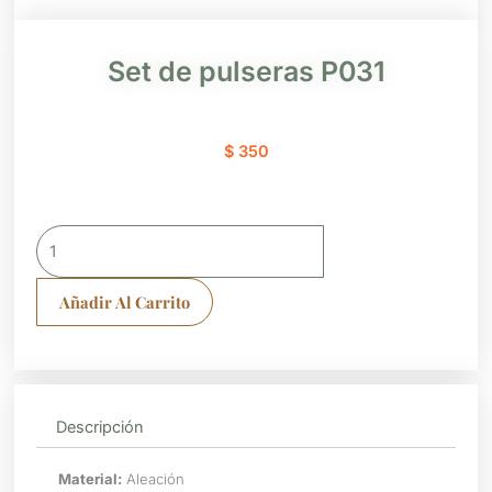
Set de pulseras P031
$
350
Set
de
pulseras
Añadir Al Carrito
P031
cantidad
Descripción
Material:
Aleación