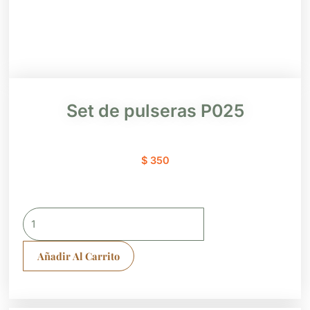
Set de pulseras P025
$
350
Set
de
pulseras
Añadir Al Carrito
P025
cantidad