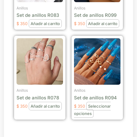
Anillos
Anillos
Set de anillos R083
Set de anillos R099
$
350
Añadir al carrito
$
350
Añadir al carrito
Este
producto
tiene
múltiples
variantes.
Las
opciones
se
Anillos
Anillos
Set de anillos R078
Set de anillos R094
pueden
elegir
$
350
Añadir al carrito
$
350
Seleccionar
en
opciones
la
página
de