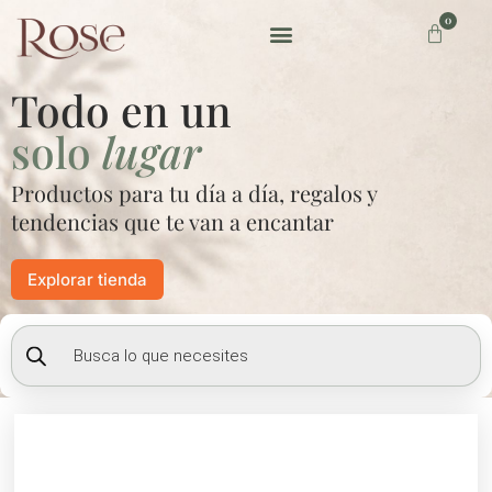
Ir
0
Carrito
al
contenido
Preguntas frecuentes
Todo en un
solo
lugar
Productos para tu día a día, regalos y
tendencias que te van a encantar
Explorar tienda
Búsqueda
de
productos