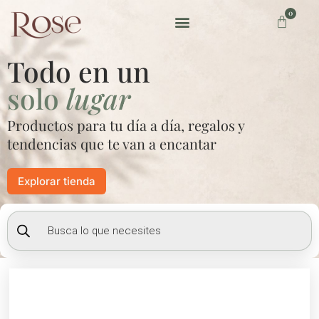
Ir
0
Carrito
al
contenido
Preguntas frecuentes
Todo en un
solo
lugar
Productos para tu día a día, regalos y
tendencias que te van a encantar
Explorar tienda
Búsqueda
de
productos