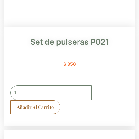
Set de pulseras P021
$
350
Set
de
pulseras
Añadir Al Carrito
P021
cantidad