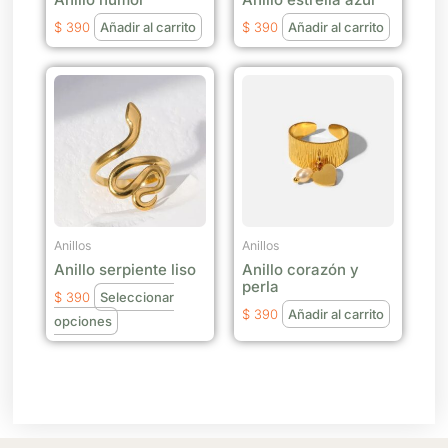
$
390
Añadir al carrito
$
390
Añadir al carrito
Este
producto
tiene
múltiples
variantes.
Las
opciones
se
Anillos
Anillos
Anillo serpiente liso
Anillo corazón y
pueden
perla
elegir
$
390
Seleccionar
$
390
Añadir al carrito
en
opciones
la
página
de
producto