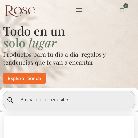
Ir
0
Carrito
al
contenido
Preguntas frecuentes
Todo en un
solo
lugar
Productos para tu día a día, regalos y
tendencias que te van a encantar
Explorar tienda
Búsqueda
de
productos