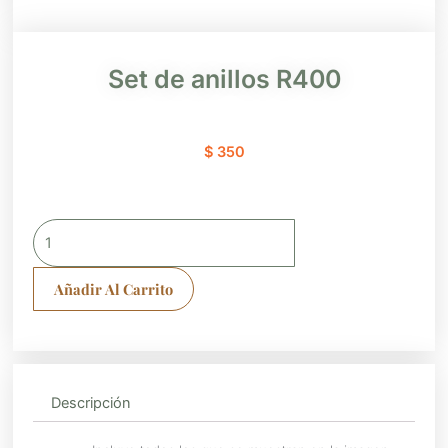
Set de anillos R400
$
350
Set
de
anillos
Añadir Al Carrito
R400
cantidad
Descripción