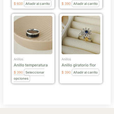
$
600
Añadir al carrito
$
390
Añadir al carrito
Este
producto
tiene
múltiples
variantes.
Las
opciones
se
Anillos
Anillos
Anillo temperatura
Anillo giratorio flor
pueden
elegir
$
390
Seleccionar
$
390
Añadir al carrito
en
opciones
la
página
de
producto