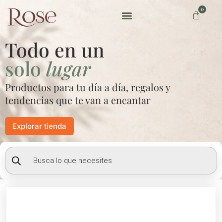
Ir
0
Carrito
al
contenido
Preguntas frecuentes
Todo en un
solo
lugar
Productos para tu día a día, regalos y
tendencias que te van a encantar
Explorar tienda
Búsqueda
de
productos