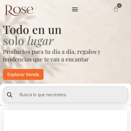
Ir
0
Carrito
al
contenido
Preguntas frecuentes
Todo en un
solo
lugar
Productos para tu día a día, regalos y
tendencias que te van a encantar
Explorar tienda
Búsqueda
de
productos