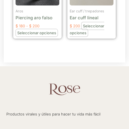
opciones
opciones
se
se
Aros
Ear cuff / trepadores
Piercing aro falso
Ear cuff lineal
pueden
pueden
elegir
elegir
$
180
-
$
200
$
200
Seleccionar
en
en
Seleccionar opciones
opciones
la
la
página
página
de
de
producto
producto
Productos virales y útiles para hacer tu vida más fácil