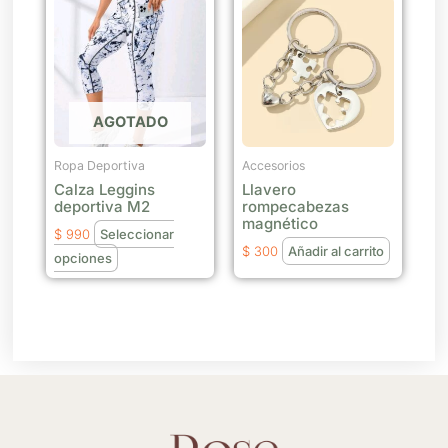
producto
producto
product
tiene
múltiples
variantes.
Las
AGOTADO
opciones
se
Ropa Deportiva
Accesorios
Calza Leggins
Llavero
pueden
deportiva M2
rompecabezas
elegir
magnético
$
990
Seleccionar
en
$
300
Añadir al carrito
opciones
la
página
de
producto