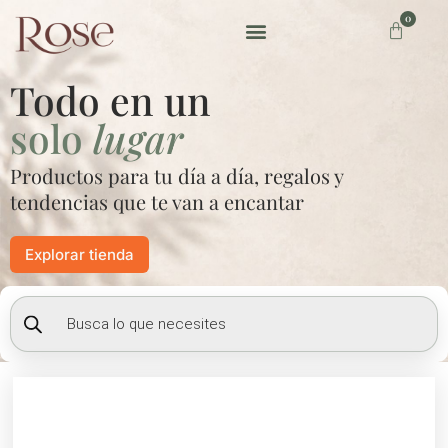
Ir
0
Carrito
al
contenido
Preguntas frecuentes
Todo en un
solo
lugar
Productos para tu día a día, regalos y
tendencias que te van a encantar
Explorar tienda
Búsqueda
de
productos