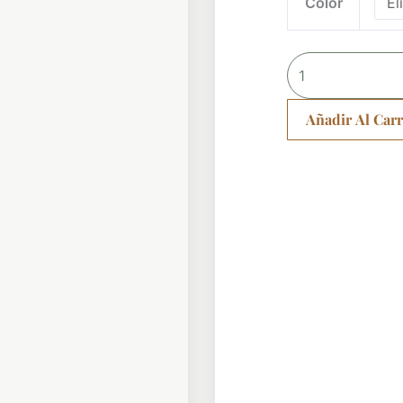
Color
pulsera
cantidad
Añadir Al Carr