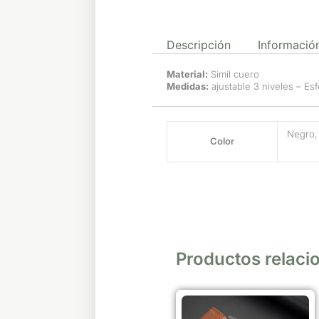
Descripción
Información
Material:
Simil cuero
Medidas:
ajustable 3 niveles – Es
Negro, 
Color
Productos relaci
Este
producto