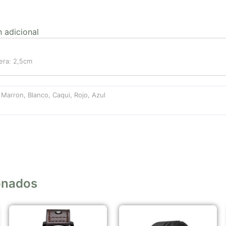
 adicional
fera: 2,5cm
Marron, Blanco, Caqui, Rojo, Azul
onados
Este
Este
producto
producto