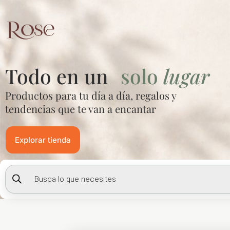
Ir
al
contenido
Todo en un
solo
lugar
Productos para tu día a día, regalos y
tendencias que te van a encantar
Explorar tienda
Búsqueda
de
productos