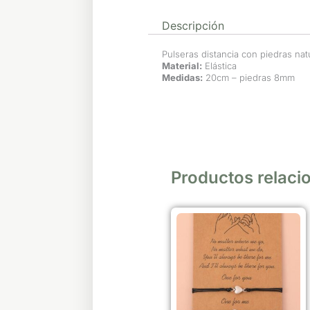
Descripción
Pulseras distancia con piedras nat
Material:
Elástica
Medidas:
20cm – piedras 8mm
Productos relaci
Este
producto
tiene
múltiples
variantes.
Las