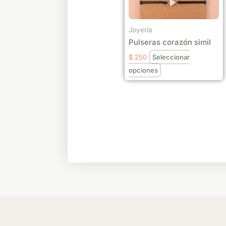
opciones
se
Joyería
pueden
Pulseras corazón simil
elegir
$
250
Seleccionar
en
opciones
la
página
de
producto