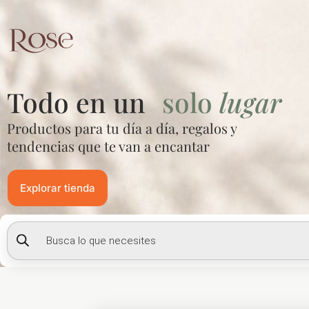
Ir
al
contenido
Todo en un
solo
lugar
Productos para tu día a día, regalos y
tendencias que te van a encantar
Explorar tienda
Búsqueda
de
productos