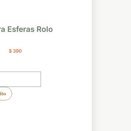
ra Esferas Rolo
$
390
ito