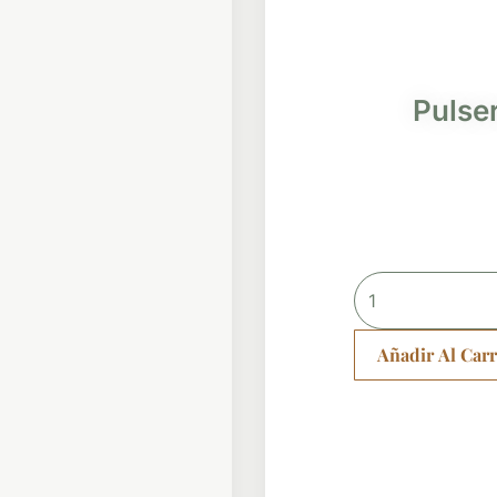
Pulse
Pulsera
Esferas
Rolo
Añadir Al Carr
cantidad