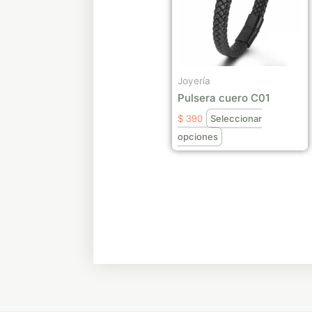
variantes.
Las
opciones
se
Joyería
pueden
Pulsera cuero C01
elegir
$
390
Seleccionar
en
opciones
la
página
de
producto