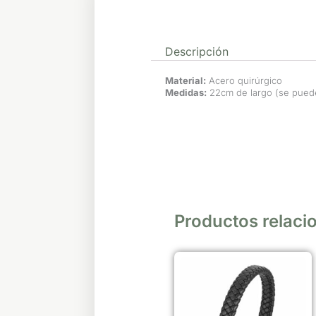
Descripción
Material:
Acero quirúrgico
Medidas:
22cm de largo (se puede
Productos relaci
Este
producto
tiene
múltiples