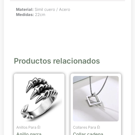
Material:
Simil cuero / Acero
Medidas:
22cm
Productos relacionados
Anillos Para Él
Collares Para Él
Anillo garra
Collar cadena