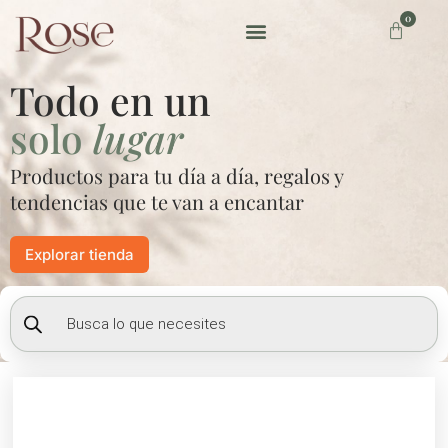
Ir
0
Carrito
al
contenido
Preguntas frecuentes
Todo en un
solo
lugar
Productos para tu día a día, regalos y
tendencias que te van a encantar
Explorar tienda
Búsqueda
de
productos