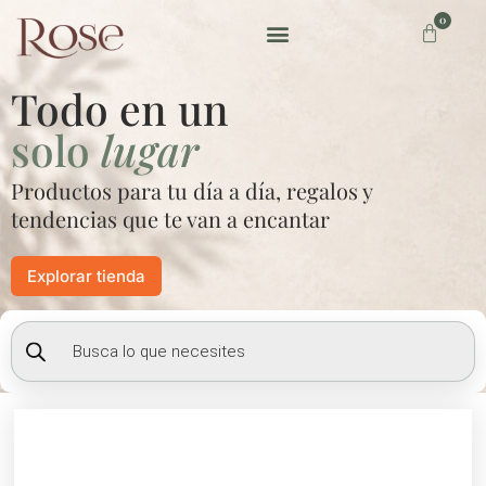
Ir
0
Carrito
al
contenido
Preguntas frecuentes
Todo en un
solo
lugar
Productos para tu día a día, regalos y
tendencias que te van a encantar
Explorar tienda
Búsqueda
de
productos