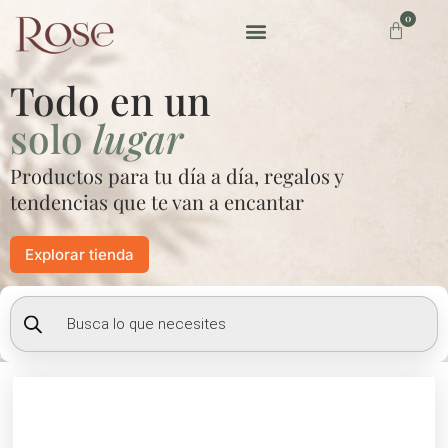
Ir
0
Carrito
al
contenido
Preguntas frecuentes
Todo en un
solo
lugar
Productos para tu día a día, regalos y
tendencias que te van a encantar
Explorar tienda
Búsqueda
de
productos