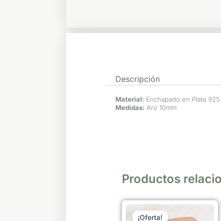
Descripción
Material:
Enchapado en Plata 925
Medidas:
Aro 10mm
Productos relaci
El
El
precio
precio
¡Oferta!
¡Oferta!
original
actual