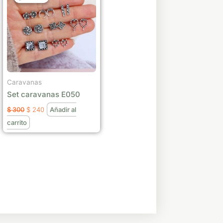
era:
es:
$ 300.
$ 240.
Caravanas
Set caravanas E050
$
300
$
240
Añadir al
carrito