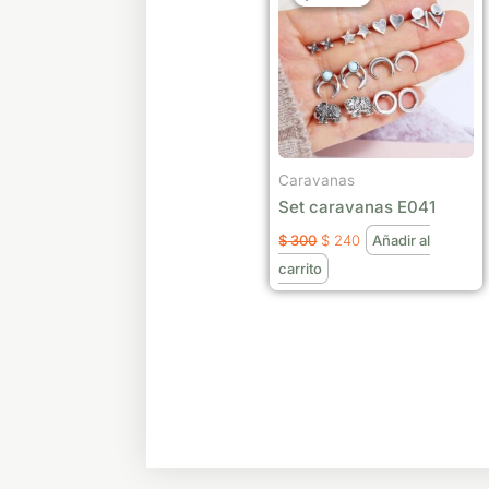
era:
es:
$ 300.
$ 240.
Caravanas
Set caravanas E041
$
300
$
240
Añadir al
carrito