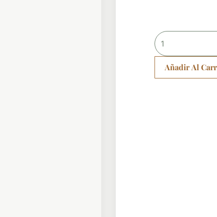
Pendientes
Arcoíris
cantidad
Añadir Al Carr