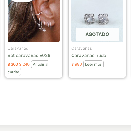
era:
es:
$ 300.
$ 240.
AGOTADO
Caravanas
Caravanas
Set caravanas E026
Caravanas nudo
$
300
$
240
Añadir al
$
990
Leer más
carrito