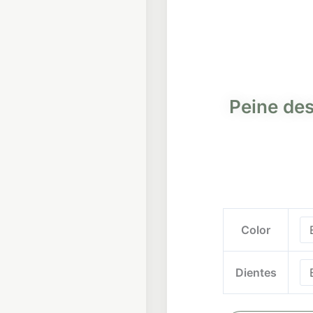
Peine de
Peine
Color
deslanador
mascotas
cantidad
Dientes