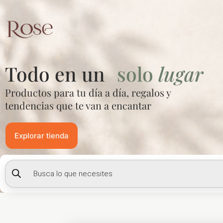
Ir
al
contenido
Todo en un
solo
lugar
Productos para tu día a día, regalos y
tendencias que te van a encantar
Explorar tienda
Búsqueda
de
productos