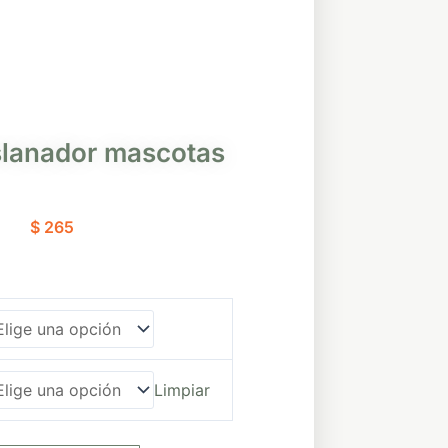
slanador mascotas
$
265
Limpiar