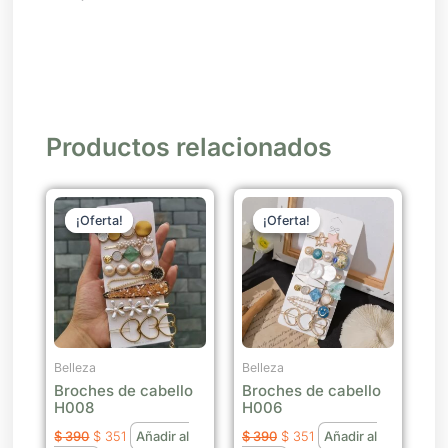
Productos relacionados
El
El
El
El
precio
precio
precio
precio
¡Oferta!
¡Oferta!
¡Oferta!
¡Oferta!
original
actual
original
actual
era:
es:
era:
es:
$ 390.
$ 351.
$ 390.
$ 351.
Belleza
Belleza
Broches de cabello
Broches de cabello
H008
H006
$
390
$
351
Añadir al
$
390
$
351
Añadir al