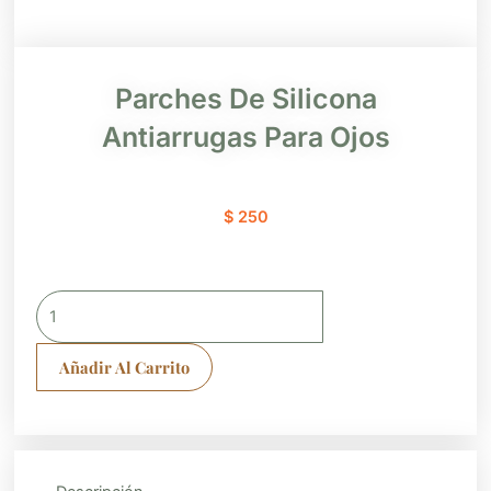
Parches De Silicona
Antiarrugas Para Ojos
$
250
Parches
De
Silicona
Añadir Al Carrito
Antiarrugas
Para
Ojos
cantidad