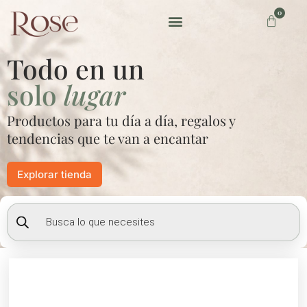
Ir
0
Carrito
al
contenido
Preguntas frecuentes
Todo en un
solo
lugar
Productos para tu día a día, regalos y
tendencias que te van a encantar
Explorar tienda
Búsqueda
de
productos