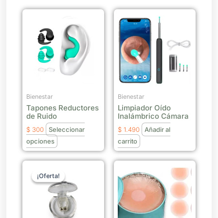
Este
producto
tiene
múltiples
variantes.
Las
opciones
se
Bienestar
Bienestar
Tapones Reductores
Limpiador Oído
pueden
de Ruido
Inalámbrico Cámara
elegir
$
300
Seleccionar
$
1.490
Añadir al
en
opciones
carrito
la
página
El
El
de
precio
precio
¡Oferta!
¡Oferta!
producto
original
actual
era:
es:
$ 500.
$ 375.