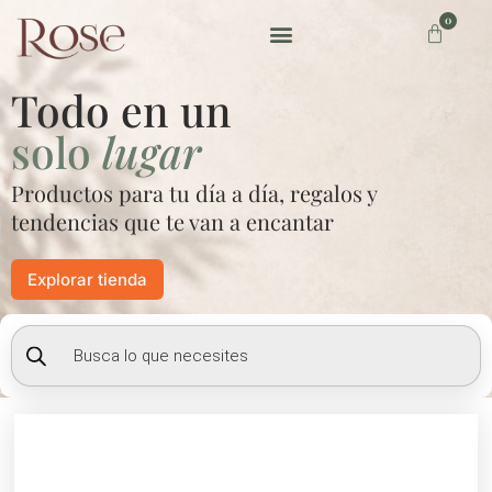
Ir
0
Carrito
al
contenido
Preguntas frecuentes
Todo en un
solo
lugar
Productos para tu día a día, regalos y
tendencias que te van a encantar
Explorar tienda
Búsqueda
de
productos