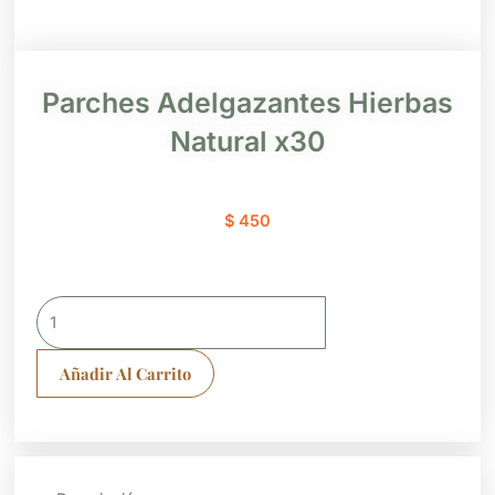
Parches Adelgazantes Hierbas
Natural x30
$
450
Parches
Adelgazantes
Hierbas
Añadir Al Carrito
Natural
x30
cantidad