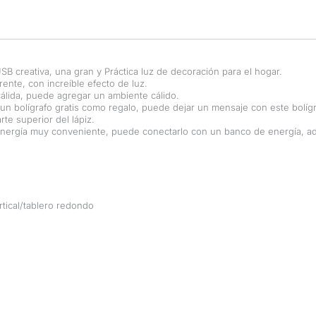
B creativa, una gran y Práctica luz de decoración para el hogar.
arente, con increíble efecto de luz.
cálida, puede agregar un ambiente cálido.
 un bolígrafo gratis como regalo, puede dejar un mensaje con este bolíg
rte superior del lápiz.
nergía muy conveniente, puede conectarlo con un banco de energía, ada
rtical/tablero redondo