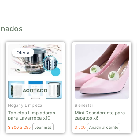
onados
El
El
precio
precio
¡Oferta!
¡Oferta!
original
actual
era:
es:
$ 300.
$ 285.
AGOTADO
Hogar y Limpieza
Bienestar
Tabletas Limpiadoras
Mini Desodorante para
para Lavarropa x10
zapatos x6
$
300
$
285
Leer más
$
200
Añadir al carrito