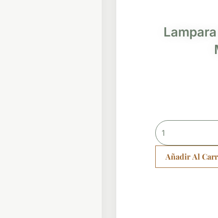
Lampara 
Lampara
Led
Para
Añadir Al Carr
Escribir
Mensajes
cantidad