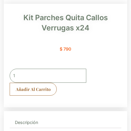
Kit Parches Quita Callos
Verrugas x24
$
790
Kit
Parches
Quita
Añadir Al Carrito
Callos
Verrugas
x24
cantidad
Descripción