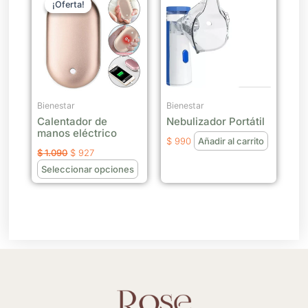
¡Oferta!
¡Oferta!
producto
original
actual
era:
es:
tiene
$ 1.090.
$ 927.
múltiples
variantes.
Las
opciones
se
Bienestar
Bienestar
Calentador de
Nebulizador Portátil
pueden
manos eléctrico
elegir
$
990
Añadir al carrito
$
1.090
$
927
en
Seleccionar opciones
la
página
de
producto