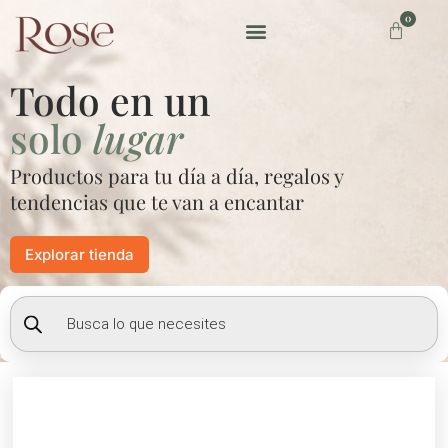
Ir
0
Carrito
al
contenido
Preguntas frecuentes
Todo en un
solo
lugar
Productos para tu día a día, regalos y
tendencias que te van a encantar
Explorar tienda
Búsqueda
de
productos