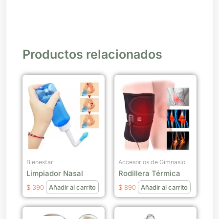
Productos relacionados
Bienestar
Accesorios de Gimnasio
Limpiador Nasal
Rodillera Térmica
$
390
Añadir al carrito
$
890
Añadir al carrito
El
El
Este
precio
precio