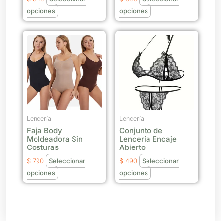
en
en
opciones
opciones
la
la
página
página
Este
Este
de
de
producto
producto
producto
producto
tiene
tiene
múltiples
múltiples
variantes.
variantes.
Las
Las
opciones
opciones
se
se
Lencería
Lencería
Faja Body
Conjunto de
pueden
pueden
Moldeadora Sin
Lencería Encaje
elegir
elegir
Costuras
Abierto
en
en
$
790
Seleccionar
$
490
Seleccionar
la
la
opciones
opciones
página
página
de
de
producto
producto