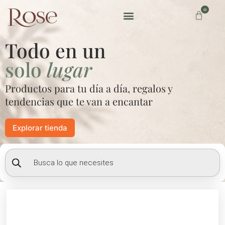
Ir
0
Carrito
al
contenido
Preguntas frecuentes
Todo en un
solo
lugar
Productos para tu día a día, regalos y
tendencias que te van a encantar
Explorar tienda
Búsqueda
de
productos